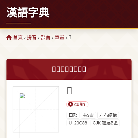
漢語字典
首頁
›
拚音
›
部首
›
筆畫
› 𠲈
𠲈字的意思和解釋
𠲈
cuān
⼝部
共9畫
左右結構
U+20C88
CJK 擴展B區