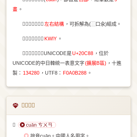
畫
。
〔𠲈〕字結構是
左右結構
，可拆解為(⿰口氽)組成。
〔𠲈〕字五筆是
KWIY
。
〔𠲈〕字統一碼UNICODE是
U+20C88
，位於
UNICODE的中日韓統一表意文字
(擴展B區)
，十進
製：
134280
，UTF8：
F0A0B288
。
𠲈的意思
𠲈
cuān ㄘㄨㄢ
◎
拚音cuān。中國人名用字。