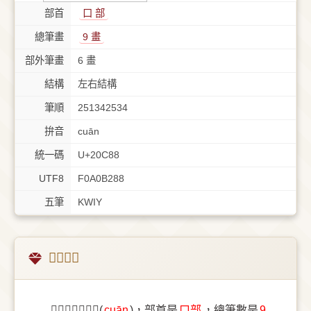
部首
⼝ 部
總筆畫
9 畫
部外筆畫
6 畫
結構
左右結構
筆順
251342534
拚音
cuān
統一碼
U+20C88
UTF8
F0A0B288
五筆
KWIY
𠲈字概述
〔𠲈〕字拚音是(
cuān
)，部首是
⼝部
，總筆數是
9