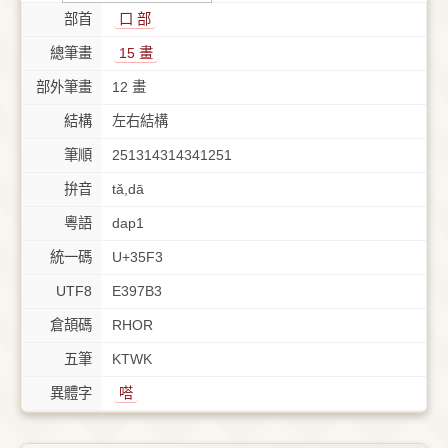
部首
⼝ 部
總筆畫
15 畫
部外筆畫
12 畫
結構
左右結構
筆順
251314314341251
拚音
tǎ,dā
粵語
dap1
統一碼
U+35F3
UTF8
E397B3
倉頡碼
RHOR
五筆
KTWK
異體字
嗒