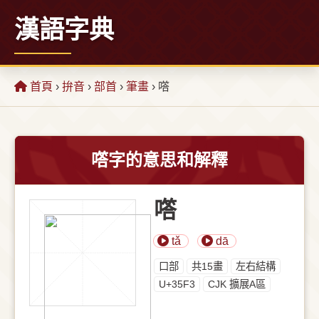
漢語字典
首頁
›
拚音
›
部首
›
筆畫
› 㗳
㗳字的意思和解釋
㗳
tǎ
dā
⼝部
共15畫
左右結構
U+35F3
CJK 擴展A區