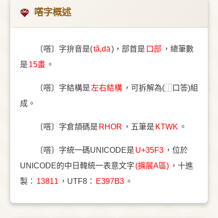
㗳字概述
〔㗳〕字拚音是(
tǎ,dā
)，部首是
⼝部
，總筆數
是
15畫
。
〔㗳〕字結構是
左右結構
，可拆解為(⿰口答)組
成。
〔㗳〕字倉頡碼是
RHOR
，五筆是
KTWK
。
〔㗳〕字統一碼UNICODE是
U+35F3
，位於
UNICODE的中日韓統一表意文字
(擴展A區)
，十進
製：
13811
，UTF8：
E397B3
。