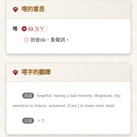
㗳的意思
㗳
dā ㄉㄚ
◎
拚音dā。象聲詞。
㗳字的翻譯
英語
forgetful; having a bad memory, disgraced; shy;
sensitive to shame; ashamed; (Cant.) to lower one's head
日語
トウ