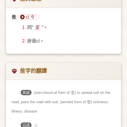
㘹
cí ㄘˊ
1.
同“
垐
”。
2.
拚音cí。
㘹字的翻譯
英語
(non-classical form of 垐) to spread soil on the
road, pave the road with soil, (ancient form of 堲) sickness;
illness; disease
日語
シ