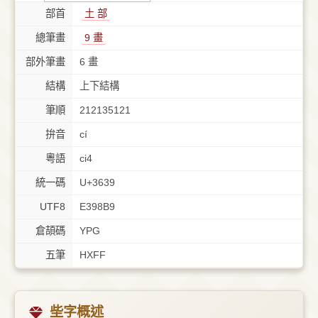
部首
⼟ 部
總筆畫
9 畫
部外筆畫
6 畫
結構
上下結構
筆順
212135121
拚音
cí
粵語
ci4
統一碼
U+3639
UTF8
E398B9
倉頡碼
YPG
五筆
HXFF
㘹字概述