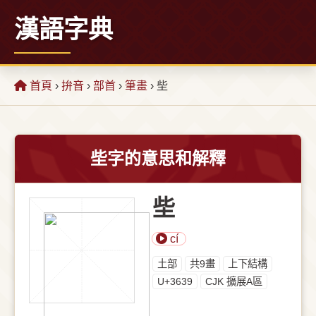
漢語字典
首頁
›
拚音
›
部首
›
筆畫
› 㘹
㘹字的意思和解釋
㘹
cí
⼟部
共9畫
上下結構
U+3639
CJK 擴展A區