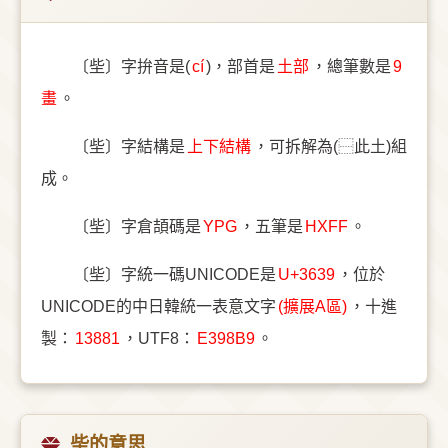
〔㘹〕字拚音是(
cí
)，部首是
⼟部
，總筆數是
9
畫
。
〔㘹〕字結構是
上下結構
，可拆解為(⿱此土)組
成。
〔㘹〕字倉頡碼是
YPG
，五筆是
HXFF
。
〔㘹〕字統一碼UNICODE是
U+3639
，位於
UNICODE的中日韓統一表意文字
(擴展A區)
，十進
製：
13881
，UTF8：
E398B9
。
㘹的意思