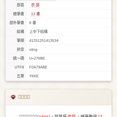
部首
⾐ 部
總筆畫
13 畫
部外筆畫
8 畫
結構
上中下結構
筆順
41251251413534
拚音
sāng
統一碼
U+276BE
UTF8
F0A79ABE
五筆
YKKE
𧚾字概述
〔𧚾〕字拚音是(
sāng
)，部首是
⾐部
，總筆數是
13