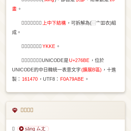
畫
。
〔𧚾〕字結構是
上中下結構
，可拆解為(⿳亠吅衣)組
成。
〔𧚾〕字五筆是
YKKE
。
〔𧚾〕字統一碼UNICODE是
U+276BE
，位於
UNICODE的中日韓統一表意文字
(擴展B區)
，十進
製：
161470
，UTF8：
F0A79ABE
。
𧚾的意思
𧚾
sāng ㄙㄤ