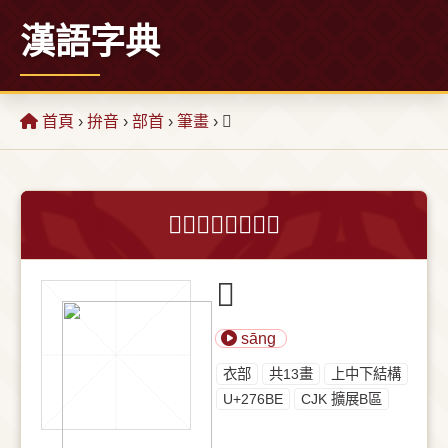
漢語字典
首頁
›
拚音
›
部首
›
筆畫
› 𧚾
𧚾字的意思和解釋
𧚾
sāng
⾐部
共13畫
上中下結構
U+276BE
CJK 擴展B區