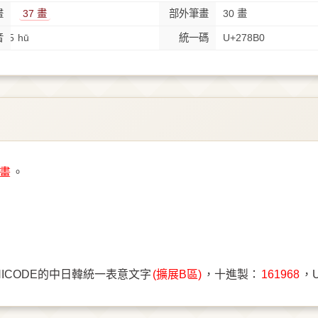
畫
37 畫
部外筆畫
30 畫
135
音
hū
統一碼
U+278B0
7畫
。
NICODE的中日韓統一表意文字
(擴展B區)
，十進製：
161968
，