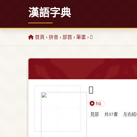
漢語字典
首頁
›
拚音
›
部首
›
筆畫
› 𧢰
𧢰
hū
⾒部
共37畫
左右結