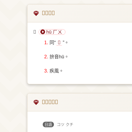
𧢰的意思
𧢰
hū ㄏㄨ
1.
同“
𩙤
”。
2.
拚音hū。
3.
疾風。
𧢰字的翻譯
日語
コツ クチ