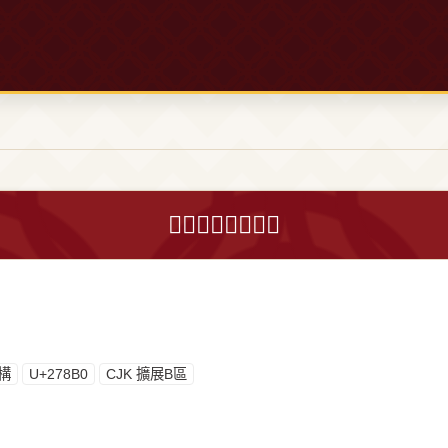
𧢰字的意思和解釋
構
U+278B0
CJK 擴展B區