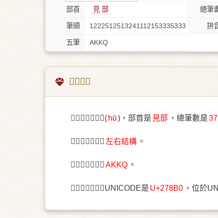
部首
⾒ 部
總筆
筆順
122251251324111215333533353332511
拚
五筆
AKKQ
𧢰字概述
〔𧢰〕字拚音是(
hū
)，部首是
⾒部
，總筆數是
3
〔𧢰〕字結構是
左右結構
。
〔𧢰〕字五筆是
AKKQ
。
〔𧢰〕字統一碼UNICODE是
U+278B0
，位於U